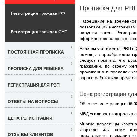
Прописка для РВП
Регистрация граждан РФ
Разрешение на временное
позволяющий иностранцам 
Регистрация граждан СНГ
нарушая закон. Регистра
оформляется на срок от одно
Если вы уже имеете РВП в 
ПОСТОЯННАЯ ПРОПИСКА
помощь в приобретении
в
следует помнить, что вр
гражданин, по своему же
ПРОПИСКА ДЛЯ РЕБЁНКА
проживания в пределах кра
вправе работать за предела
РЕГИСТРАЦИЯ ДЛЯ РВП
Цена регистрации дл
ОТВЕТЫ НА ВОПРОСЫ
Обновление страницы: 06.0
МВД усиливает контроль в 
ЦЕНА РЕГИСТРАЦИИ
Многие владельцы квартир
квартире или доме инос
ОТЗЫВЫ КЛИЕНТОВ
пристального внимания 